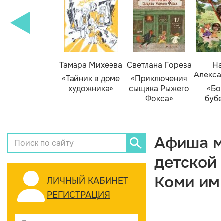
Тамара Михеева
Светлана Горева
На
Алекса
«Тайник в доме
«Приключения
художника»
сыщика Рыжего
«Бо
Фокса»
буб
Афиша м
детской
Коми им
ЛИЧНЫЙ КАБИНЕТ
РЕГИСТРАЦИЯ