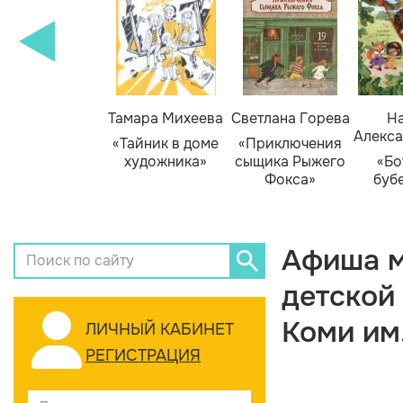
Тамара Михеева
Светлана Горева
На
Алекса
«Тайник в доме
«Приключения
художника»
сыщика Рыжего
«Бо
Фокса»
буб
Афиша м
детской
Коми им
ЛИЧНЫЙ КАБИНЕТ
РЕГИСТРАЦИЯ