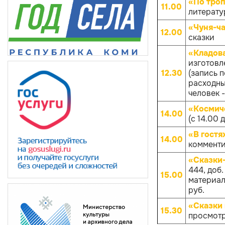
«По троп
11.00
литератур
«Чуня-ча
12.00
сказки
«Кладов
изготовл
12.30
(запись 
расходных
человек -
«Космич
14.00
(с 14.00 
«В гостя
14.00
комменти
«Сказки
444, доб
15.00
материало
руб.
«Сказки 
15.30
просмотр