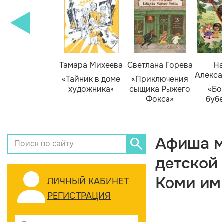
Тамара Михеева
Светлана Горева
На
Алекса
«Тайник в доме
«Приключения
художника»
сыщика Рыжего
«Бо
Фокса»
буб
Афиша м
детской
Коми им
ЛИЧНЫЙ КАБИНЕТ
РЕГИСТРАЦИЯ