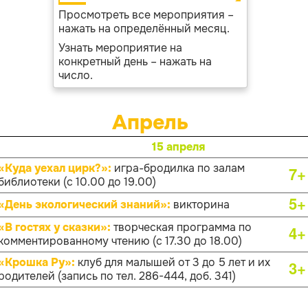
Просмотреть все мероприятия –
нажать на определённый месяц.
Узнать мероприятие на
конкретный день – нажать на
число.
Апрель
15 апреля
«Куда уехал цирк?»:
игра-бродилка по залам
7+
библиотеки (с 10.00 до 19.00)
5+
«День экологический знаний»:
викторина
«В гостях у сказки»:
творческая программа по
4+
комментированному чтению (с 17.30 до 18.00)
«Крошка Ру»:
клуб для малышей от 3 до 5 лет и их
3+
родителей (запись по тел. 286-444, доб. 341)