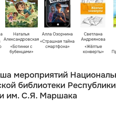
ва
Наталья
Алла Озорнина
Светлана
Александровская
Андреянова
я
«Страшная тайна
о
«Ботинки с
смартфона»
«Жёлтые
бубенцами»
конверты»
П
ша мероприятий Националь
ской библиотеки Республики
и им. С.Я. Маршака