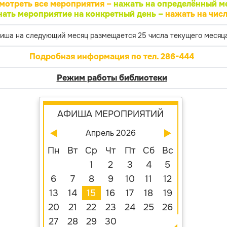
мотреть все мероприятия –
нажать на определённый м
нать мероприятие на конкретный день –
нажать на числ
иша на следующий месяц размещается 25 числа текущего месяца
Подробная информация по тел. 286-444
Режим работы библиотеки
АФИША МЕРОПРИЯТИЙ
Апрель 2026
Пн
Вт
Ср
Чт
Пт
Сб
Вс
1
2
3
4
5
6
7
8
9
10
11
12
13
14
15
16
17
18
19
20
21
22
23
24
25
26
27
28
29
30