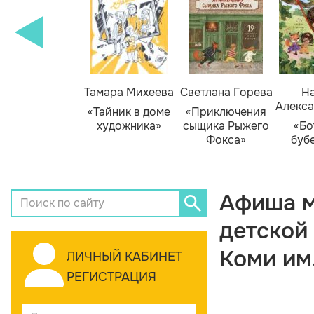
Тамара Михеева
Светлана Горева
На
Алекса
«Тайник в доме
«Приключения
художника»
сыщика Рыжего
«Бо
Фокса»
буб
Афиша м
детской
Коми им
ЛИЧНЫЙ КАБИНЕТ
РЕГИСТРАЦИЯ