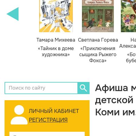
Тамара Михеева
Светлана Горева
На
Алекса
«Тайник в доме
«Приключения
художника»
сыщика Рыжего
«Бо
Фокса»
буб
Афиша м
детской
Коми им
ЛИЧНЫЙ КАБИНЕТ
РЕГИСТРАЦИЯ