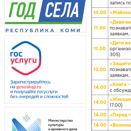
запись по
10.00
«Майска
«Девочк
11.00
познават
заявкам, 
«Дети в
11.00
организов
305)
«Защитн
12.00
познават
заявкам, 
«Книга –
14.00
с обсуж
«Женщин
14.00
17.00)
14.00
«Парад 
14.00
«Военны