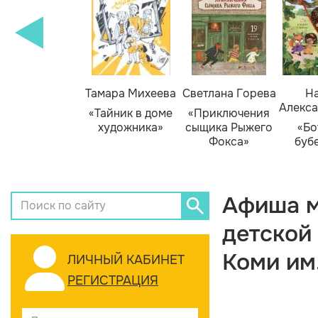
Тамара Михеева
Светлана Горева
На
Алекса
«Тайник в доме
«Приключения
художника»
сыщика Рыжего
«Бо
Фокса»
буб
Афиша м
детской
Коми им
ЛИЧНЫЙ КАБИНЕТ
РЕГИСТРАЦИЯ