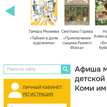
Тамара Михеева
Светлана Горева
На
Алекса
«Тайник в доме
«Приключения
художника»
сыщика Рыжего
«Бо
Фокса»
буб
Афиша м
детской
Коми им
ЛИЧНЫЙ КАБИНЕТ
РЕГИСТРАЦИЯ