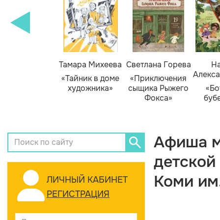
Тамара Михеева
Светлана Горева
На
Алекса
«Тайник в доме
«Приключения
художника»
сыщика Рыжего
«Бо
Фокса»
буб
Афиша м
детской
Коми им
ЛИЧНЫЙ КАБИНЕТ
РЕГИСТРАЦИЯ