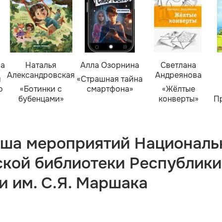
ва
Наталья
Алла Озорнина
Светлана
Александровская
Андреянова
я
«Страшная тайна
о
«Ботинки с
смартфона»
«Жёлтые
бубенцами»
конверты»
П
ша мероприятий Националь
ской библиотеки Республики
и им. С.Я. Маршака