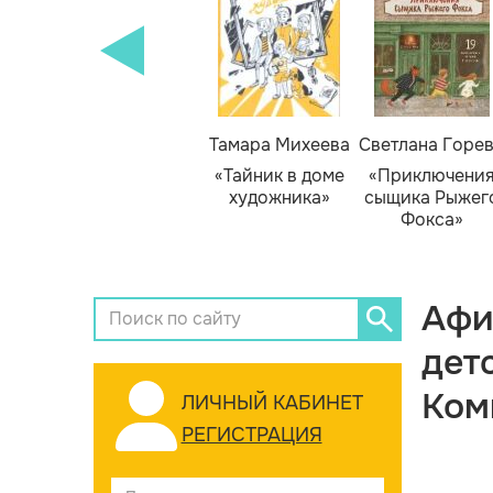
Тамара Михеева
Светлана Горе
«Тайник в доме
«Приключени
художника»
сыщика Рыжег
Фокса»
Афи
дет
Ком
ЛИЧНЫЙ КАБИНЕТ
РЕГИСТРАЦИЯ