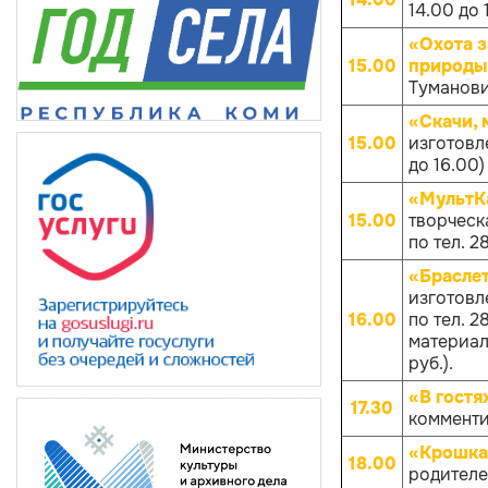
14.00 до 
«Охота з
15.00
природы
Туманович
«Скачи, 
15.00
изготовл
до 16.00)
«МультКа
15.00
творческа
по тел. 
«Брасле
изготовл
16.00
по тел. 
материало
руб.).
«В гостя
17.30
комменти
«Крошка
18.00
родителей