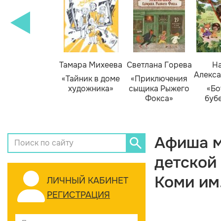
Тамара Михеева
Светлана Горева
На
Алекса
«Тайник в доме
«Приключения
художника»
сыщика Рыжего
«Бо
Фокса»
буб
Афиша м
детской
Коми им
ЛИЧНЫЙ КАБИНЕТ
РЕГИСТРАЦИЯ