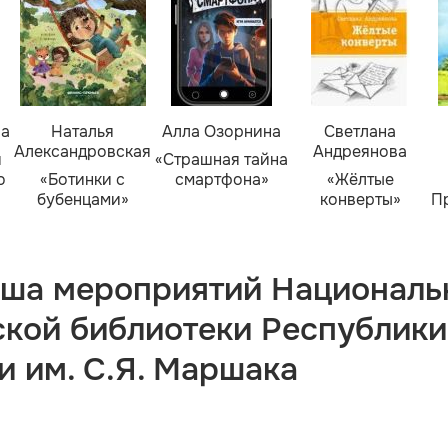
ва
Наталья
Алла Озорнина
Светлана
Александровская
Андреянова
я
«Страшная тайна
о
«Ботинки с
смартфона»
«Жёлтые
бубенцами»
конверты»
П
ша мероприятий Националь
ской библиотеки Республики
и им. С.Я. Маршака