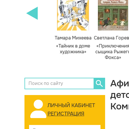
Тамара Михеева
Светлана Горе
«Тайник в доме
«Приключени
художника»
сыщика Рыжег
Фокса»
Афи
дет
Ком
ЛИЧНЫЙ КАБИНЕТ
РЕГИСТРАЦИЯ