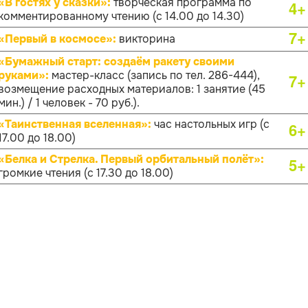
«В гостях у сказки»:
творческая программа по
4+
комментированному чтению (с 14.00 до 14.30)
7+
«Первый в космосе»:
викторина
«Бумажный старт: создаём ракету своими
руками»:
мастер-класс (запись по тел. 286-444),
7+
возмещение расходных материалов: 1 занятие (45
мин.) / 1 человек - 70 руб.).
«Таинственная вселенная»:
час настольных игр (с
6+
17.00 до 18.00)
«Белка и Стрелка. Первый орбитальный полёт»:
5+
громкие чтения (с 17.30 до 18.00)