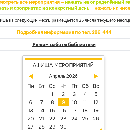
мотреть все мероприятия –
нажать на определённый м
нать мероприятие на конкретный день –
нажать на числ
иша на следующий месяц размещается 25 числа текущего месяца
Подробная информация по тел. 286-444
Режим работы библиотеки
АФИША МЕРОПРИЯТИЙ
Апрель 2026
Пн
Вт
Ср
Чт
Пт
Сб
Вс
1
2
3
4
5
6
7
8
9
10
11
12
13
14
15
16
17
18
19
20
21
22
23
24
25
26
27
28
29
30