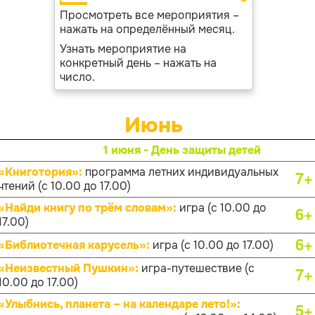
Просмотреть все мероприятия –
нажать на определённый месяц.
Узнать мероприятие на
конкретный день – нажать на
число.
Июнь
1 июня - День защиты детей
«Книготория»:
программа летних индивидуальных
7+
чтений (с 10.00 до 17.00)
«Найди книгу по трём словам»:
игра (с 10.00 до
6+
17.00)
6+
«Библиотечная карусель»:
игра (с 10.00 до 17.00)
«Неизвестный Пушкин»:
игра-путешествие (с
7+
10.00 до 17.00)
«Улыбнись, планета – на календаре лето!»:
5+