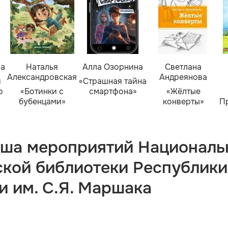
ва
Наталья
Алла Озорнина
Светлана
Александровская
Андреянова
я
«Страшная тайна
о
«Ботинки с
смартфона»
«Жёлтые
бубенцами»
конверты»
П
ша мероприятий Националь
ской библиотеки Республики
и им. С.Я. Маршака