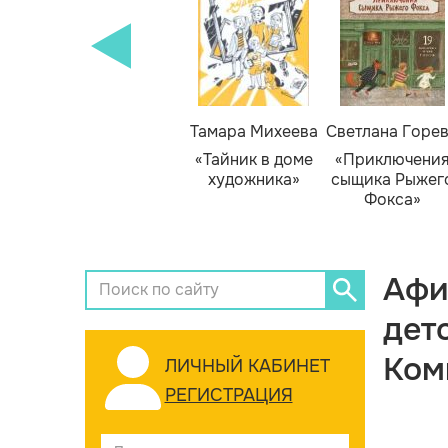
Тамара Михеева
Светлана Горе
«Тайник в доме
«Приключени
художника»
сыщика Рыжег
Фокса»
Афи
дет
Ком
ЛИЧНЫЙ КАБИНЕТ
РЕГИСТРАЦИЯ