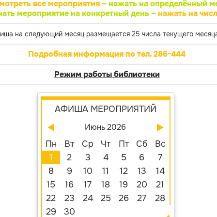
мотреть все мероприятия –
нажать на определённый м
нать мероприятие на конкретный день –
нажать на числ
иша на следующий месяц размещается 25 числа текущего месяца
Подробная информация по тел. 286-444
Режим работы библиотеки
АФИША МЕРОПРИЯТИЙ
Июнь 2026
Пн
Вт
Ср
Чт
Пт
Сб
Вс
1
2
3
4
5
6
7
8
9
10
11
12
13
14
15
16
17
18
19
20
21
22
23
24
25
26
27
28
29
30