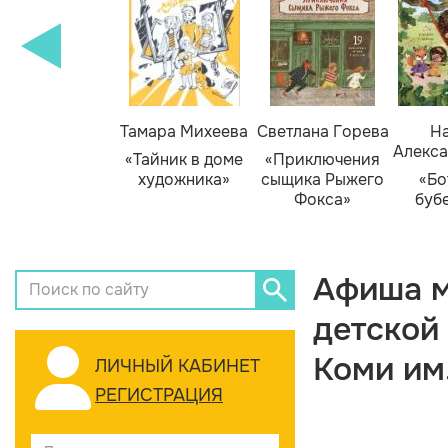
Тамара Михеева
Светлана Горева
На
Алекса
«Тайник в доме
«Приключения
художника»
сыщика Рыжего
«Бо
Фокса»
буб
Афиша м
детской
Коми им
ЛИЧНЫЙ КАБИНЕТ
РЕГИСТРАЦИЯ