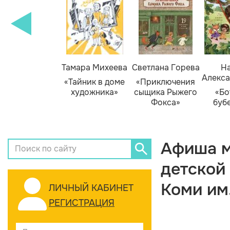
Тамара Михеева
Светлана Горева
На
Алекса
«Тайник в доме
«Приключения
художника»
сыщика Рыжего
«Бо
Фокса»
буб
Афиша м
детской
Коми им
ЛИЧНЫЙ КАБИНЕТ
РЕГИСТРАЦИЯ