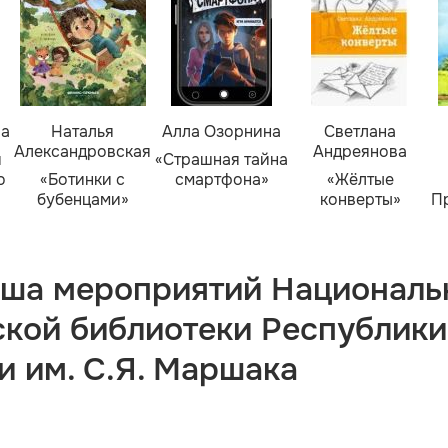
ва
Наталья
Алла Озорнина
Светлана
Александровская
Андреянова
я
«Страшная тайна
о
«Ботинки с
смартфона»
«Жёлтые
бубенцами»
конверты»
П
ша мероприятий Националь
ской библиотеки Республики
и им. С.Я. Маршака