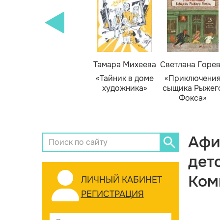
Тамара Михеева
Светлана Горе
«Тайник в доме
«Приключени
художника»
сыщика Рыжег
Фокса»
Афи
дет
Ком
ЛИЧНЫЙ КАБИНЕТ
РЕГИСТРАЦИЯ