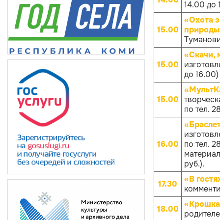
14.00 до 
«Охота з
15.00
природы
Туманович
«Скачи, 
15.00
изготовл
до 16.00)
«МультКа
15.00
творческа
по тел. 
«Брасле
изготовл
16.00
по тел. 
материало
руб.).
«В гостя
17.30
комменти
«Крошка
18.00
родителей