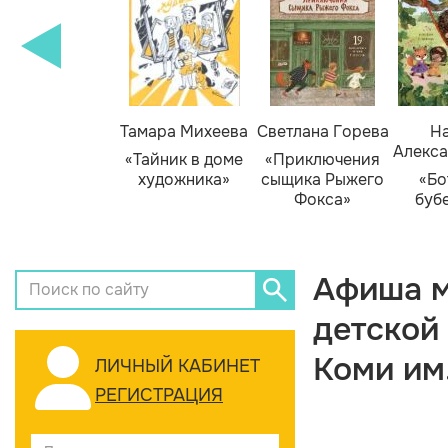
Тамара Михеева
Светлана Горева
На
Алекса
«Тайник в доме
«Приключения
художника»
сыщика Рыжего
«Бо
Фокса»
буб
Афиша м
детской
Коми им
ЛИЧНЫЙ КАБИНЕТ
РЕГИСТРАЦИЯ