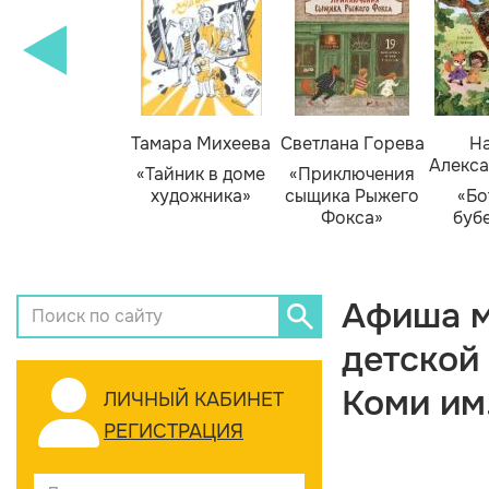
Тамара Михеева
Светлана Горева
На
Алекса
«Тайник в доме
«Приключения
художника»
сыщика Рыжего
«Бо
Фокса»
буб
Афиша м
детской
Коми им
ЛИЧНЫЙ КАБИНЕТ
РЕГИСТРАЦИЯ