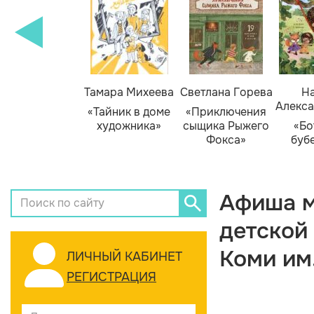
Тамара Михеева
Светлана Горева
На
Алекса
«Тайник в доме
«Приключения
художника»
сыщика Рыжего
«Бо
Фокса»
буб
Афиша м
детской
Коми им
ЛИЧНЫЙ КАБИНЕТ
РЕГИСТРАЦИЯ