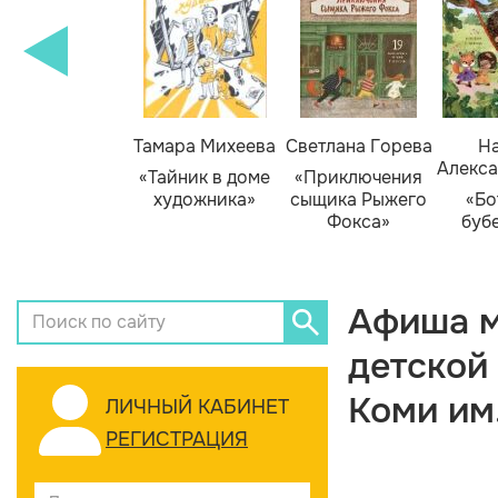
Тамара Михеева
Светлана Горева
На
Алекса
«Тайник в доме
«Приключения
художника»
сыщика Рыжего
«Бо
Фокса»
буб
Афиша м
детской
Коми им
ЛИЧНЫЙ КАБИНЕТ
РЕГИСТРАЦИЯ