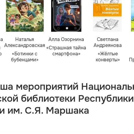
ва
Наталья
Алла Озорнина
Светлана
Александровская
Андреянова
я
«Страшная тайна
о
«Ботинки с
смартфона»
«Жёлтые
бубенцами»
конверты»
П
ша мероприятий Националь
ской библиотеки Республики
и им. С.Я. Маршака