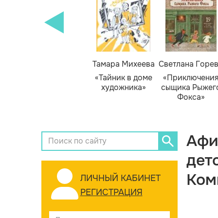
Тамара Михеева
Светлана Горе
«Тайник в доме
«Приключени
художника»
сыщика Рыжег
Фокса»
Афи
дет
Ком
ЛИЧНЫЙ КАБИНЕТ
РЕГИСТРАЦИЯ