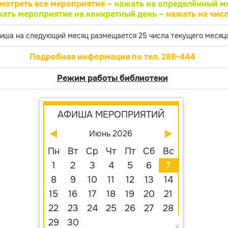
мотреть все мероприятия –
нажать на определённый м
нать мероприятие на конкретный день –
нажать на числ
иша на следующий месяц размещается 25 числа текущего месяца
Подробная информация по тел. 286-444
Режим работы библиотеки
АФИША МЕРОПРИЯТИЙ
Июнь 2026
Пн
Вт
Ср
Чт
Пт
Сб
Вс
1
2
3
4
5
6
7
8
9
10
11
12
13
14
15
16
17
18
19
20
21
22
23
24
25
26
27
28
29
30