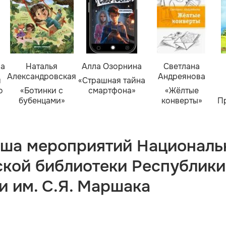
ва
Наталья
Алла Озорнина
Светлана
Александровская
Андреянова
я
«Страшная тайна
о
«Ботинки с
смартфона»
«Жёлтые
бубенцами»
конверты»
П
ша мероприятий Националь
ской библиотеки Республики
и им. С.Я. Маршака