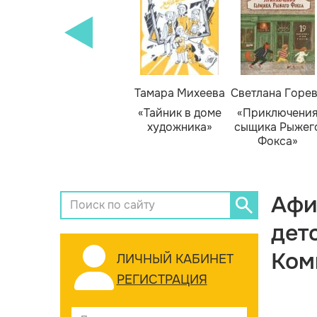
Тамара Михеева
Светлана Горе
«Тайник в доме
«Приключени
художника»
сыщика Рыжег
Фокса»
Афи
дет
Ком
ЛИЧНЫЙ КАБИНЕТ
РЕГИСТРАЦИЯ