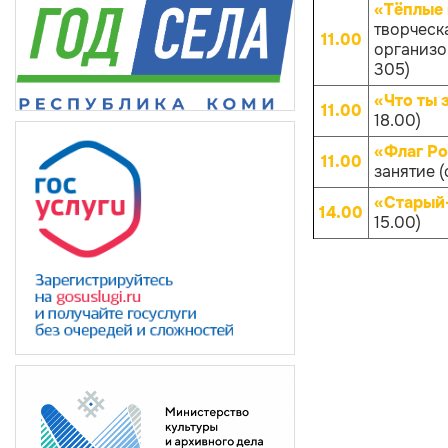
«Тёплые 
творческ
11.00
организов
305)
«Что ты 
11.00
18.00)
«Флаг Ро
11.00
занятие (
«Старый
14.00
15.00)