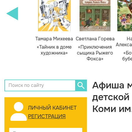
Тамара Михеева
Светлана Горева
На
Алекса
«Тайник в доме
«Приключения
художника»
сыщика Рыжего
«Бо
Фокса»
буб
Афиша м
детской
Коми им
ЛИЧНЫЙ КАБИНЕТ
РЕГИСТРАЦИЯ