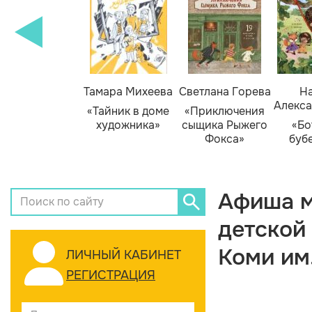
Тамара Михеева
Светлана Горева
На
Алекса
«Тайник в доме
«Приключения
художника»
сыщика Рыжего
«Бо
Фокса»
буб
Афиша м
детской
Коми им
ЛИЧНЫЙ КАБИНЕТ
РЕГИСТРАЦИЯ