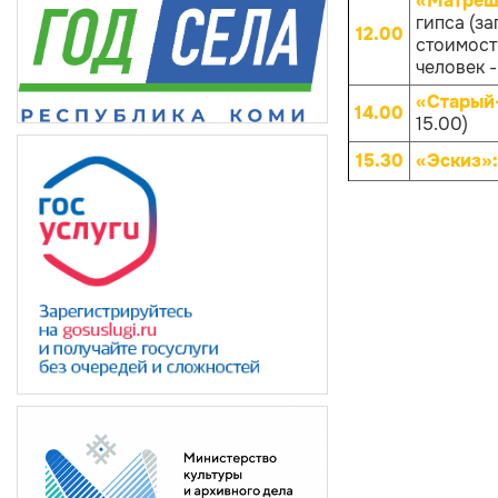
«Матрёш
гипса (за
12.00
стоимости
человек -
«Старый
14.00
15.00)
15.30
«Эскиз»