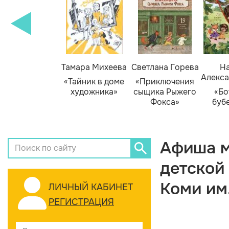
Тамара Михеева
Светлана Горева
На
Алекса
«Тайник в доме
«Приключения
художника»
сыщика Рыжего
«Бо
Фокса»
буб
Афиша м
детской
Коми им
ЛИЧНЫЙ КАБИНЕТ
РЕГИСТРАЦИЯ