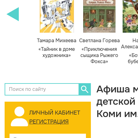
Тамара Михеева
Светлана Горева
На
Алекса
«Тайник в доме
«Приключения
художника»
сыщика Рыжего
«Бо
Фокса»
буб
Афиша м
детской
Коми им
ЛИЧНЫЙ КАБИНЕТ
РЕГИСТРАЦИЯ