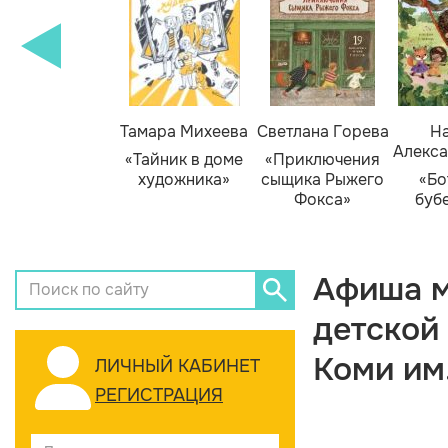
Тамара Михеева
Светлана Горева
На
Алекса
«Тайник в доме
«Приключения
художника»
сыщика Рыжего
«Бо
Фокса»
буб
Афиша м
детской
Коми им
ЛИЧНЫЙ КАБИНЕТ
РЕГИСТРАЦИЯ