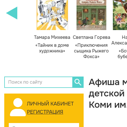
Тамара Михеева
Светлана Горева
На
Алекса
«Тайник в доме
«Приключения
художника»
сыщика Рыжего
«Бо
Фокса»
буб
Афиша м
детской
Коми им
ЛИЧНЫЙ КАБИНЕТ
РЕГИСТРАЦИЯ