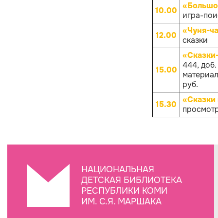
«Большо
10.00
игра-поис
«Чуня-ча
12.00
сказки
«Сказки
444, доб
15.00
материало
руб.
«Сказки 
15.30
просмотр
НАЦИОНАЛЬНАЯ
ДЕТСКАЯ БИБЛИОТЕКА
РЕСПУБЛИКИ КОМИ
ИМ. С.Я. МАРШАКА