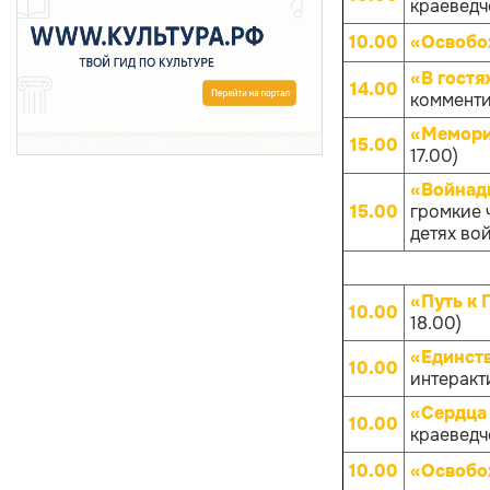
краеведче
10.00
«Освобо
«В гостя
14.00
комменти
«Мемори
15.00
17.00)
«Войнады
15.00
громкие 
детях вой
«Путь к 
10.00
18.00)
«Единств
10.00
интеракти
«Сердца 
10.00
краеведче
10.00
«Освобо