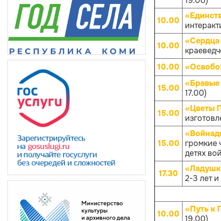
19.00)
«Единств
10.00
интеракти
«Сердца 
10.00
краеведче
10.00
«Освобо
«Бравые
15.00
17.00)
«Цветы 
15.00
изготовл
«Войнады
15.00
громкие 
детях вой
«Ладушк
17.30
2-3 лет и
«Путь к 
10.00
19.00)