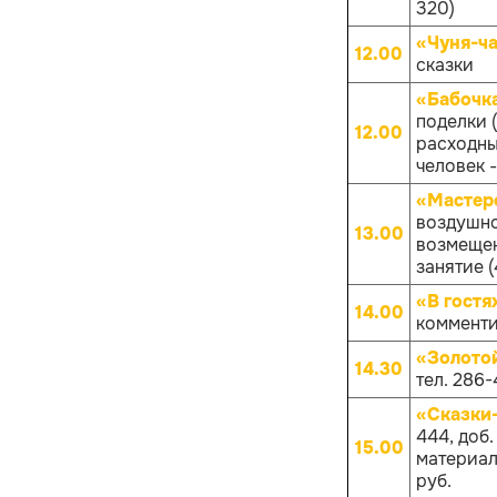
320)
«Чуня-ча
12.00
сказки
«Бабочк
поделки 
12.00
расходных
человек -
«Мастер
воздушно
13.00
возмещен
занятие (
«В гостя
14.00
комменти
«Золото
14.30
тел. 286-
«Сказки
444, доб
15.00
материало
руб.