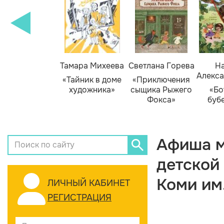
Тамара Михеева
Светлана Горева
На
Алекса
«Тайник в доме
«Приключения
художника»
сыщика Рыжего
«Бо
Фокса»
буб
Афиша м
детской
Коми им
ЛИЧНЫЙ КАБИНЕТ
РЕГИСТРАЦИЯ