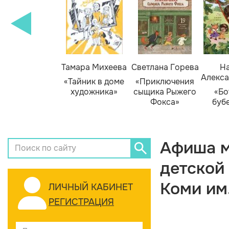
Тамара Михеева
Светлана Горева
На
Алекса
«Тайник в доме
«Приключения
художника»
сыщика Рыжего
«Бо
Фокса»
буб
Афиша м
детской
Коми им
ЛИЧНЫЙ КАБИНЕТ
РЕГИСТРАЦИЯ