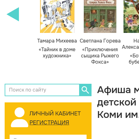
Тамара Михеева
Светлана Горева
На
Алекса
«Тайник в доме
«Приключения
художника»
сыщика Рыжего
«Бо
Фокса»
буб
Афиша м
детской
Коми им
ЛИЧНЫЙ КАБИНЕТ
РЕГИСТРАЦИЯ