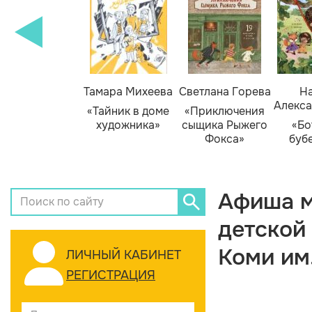
Тамара Михеева
Светлана Горева
На
Алекса
«Тайник в доме
«Приключения
художника»
сыщика Рыжего
«Бо
Фокса»
буб
Афиша м
детской
Коми им
ЛИЧНЫЙ КАБИНЕТ
РЕГИСТРАЦИЯ