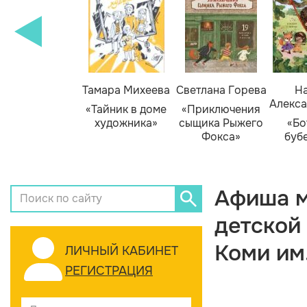
Тамара Михеева
Светлана Горева
На
Алекса
«Тайник в доме
«Приключения
художника»
сыщика Рыжего
«Бо
Фокса»
буб
Афиша м
детской
Коми им
ЛИЧНЫЙ КАБИНЕТ
РЕГИСТРАЦИЯ