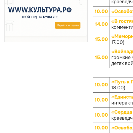
краеведче
10.00
«Освобо
«В гостя
14.00
комменти
«Мемори
15.00
17.00)
«Войнады
15.00
громкие 
детях вой
«Путь к 
10.00
18.00)
«Единств
10.00
интеракти
«Сердца 
10.00
краеведче
10.00
«Освобо