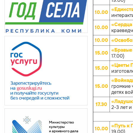
19.00)
«Единств
10.00
интеракти
«Сердца 
10.00
краеведче
10.00
«Освобо
«Бравые
15.00
17.00)
«Цветы 
15.00
изготовл
«Войнады
15.00
громкие 
детях вой
«Ладушк
17.30
2-3 лет и
«Путь к 
10.00
19.00)