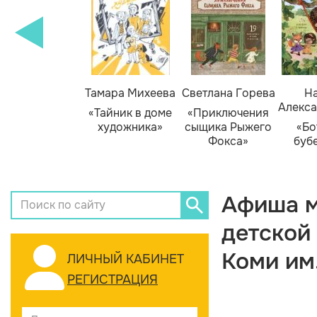
Тамара Михеева
Светлана Горева
На
Алекса
«Тайник в доме
«Приключения
художника»
сыщика Рыжего
«Бо
Фокса»
буб
Афиша м
детской
Коми им
ЛИЧНЫЙ КАБИНЕТ
РЕГИСТРАЦИЯ