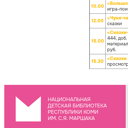
«Большо
10.00
игра-поис
«Чуня-ча
12.00
сказки
«Сказки
444, доб
15.00
материало
руб.
«Сказки 
15.30
просмотр
НАЦИОНАЛЬНАЯ
ДЕТСКАЯ БИБЛИОТЕКА
РЕСПУБЛИКИ КОМИ
ИМ. С.Я. МАРШАКА