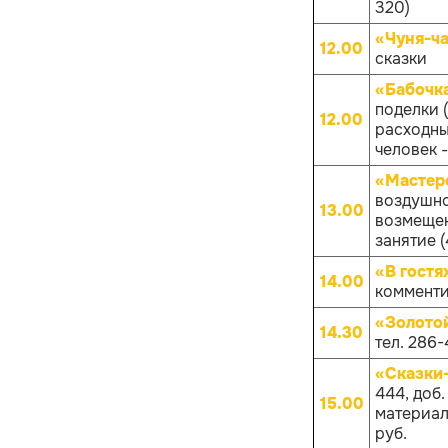
320)
«Чуня-ча
12.00
сказки
«Бабочк
поделки 
12.00
расходных
человек -
«Мастер
воздушно
13.00
возмещен
занятие (
«В гостя
14.00
комменти
«Золото
14.30
тел. 286-
«Сказки
444, доб
15.00
материало
руб.