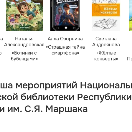
ва
Наталья
Алла Озорнина
Светлана
Александровская
Андреянова
я
«Страшная тайна
о
«Ботинки с
смартфона»
«Жёлтые
бубенцами»
конверты»
П
ша мероприятий Националь
ской библиотеки Республики
и им. С.Я. Маршака