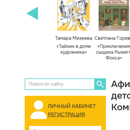
Тамара Михеева
Светлана Горе
«Тайник в доме
«Приключени
художника»
сыщика Рыжег
Фокса»
Афи
дет
Ком
ЛИЧНЫЙ КАБИНЕТ
РЕГИСТРАЦИЯ