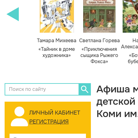
Тамара Михеева
Светлана Горева
На
Алекса
«Тайник в доме
«Приключения
художника»
сыщика Рыжего
«Бо
Фокса»
буб
Афиша м
детской
Коми им
ЛИЧНЫЙ КАБИНЕТ
РЕГИСТРАЦИЯ