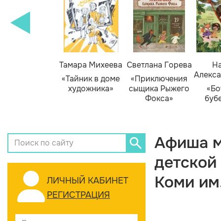
Тамара Михеева
Светлана Горева
На
Алекса
«Тайник в доме
«Приключения
художника»
сыщика Рыжего
«Бо
Фокса»
буб
Афиша м
детской
Коми им
ЛИЧНЫЙ КАБИНЕТ
РЕГИСТРАЦИЯ