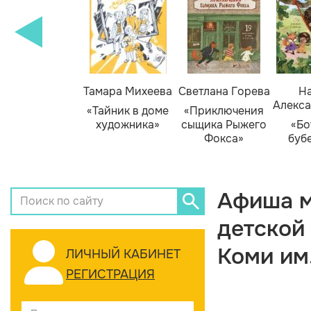
Тамара Михеева
Светлана Горева
На
Алекса
«Тайник в доме
«Приключения
художника»
сыщика Рыжего
«Бо
Фокса»
буб
Афиша м
детской
Коми им
ЛИЧНЫЙ КАБИНЕТ
РЕГИСТРАЦИЯ