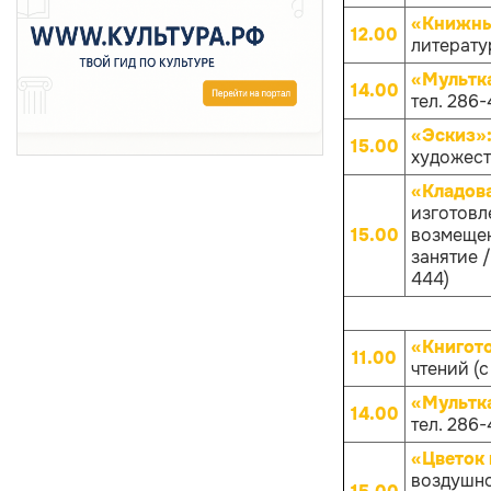
«Книжны
12.00
литерату
«Мультк
14.00
тел. 286-
«Эскиз»
15.00
художест
«Кладов
изготовл
15.00
возмещен
занятие /
444)
«Книгот
11.00
чтений (с
«Мультк
14.00
тел. 286-
«Цветок 
воздушно