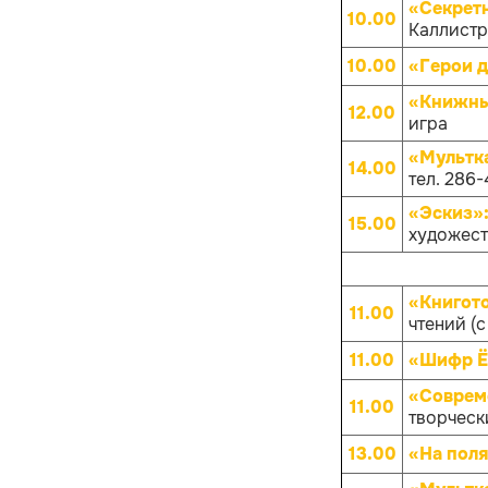
«Секрет
10.00
Каллистра
10.00
«Герои д
«Книжны
12.00
игра
«Мультк
14.00
тел. 286-
«Эскиз»
15.00
художест
«Книгот
11.00
чтений (с
11.00
«Шифр 
«Совреме
11.00
творчески
13.00
«На поля