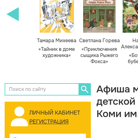
Тамара Михеева
Светлана Горева
На
Алекса
«Тайник в доме
«Приключения
художника»
сыщика Рыжего
«Бо
Фокса»
буб
Афиша м
детской
Коми им
ЛИЧНЫЙ КАБИНЕТ
РЕГИСТРАЦИЯ