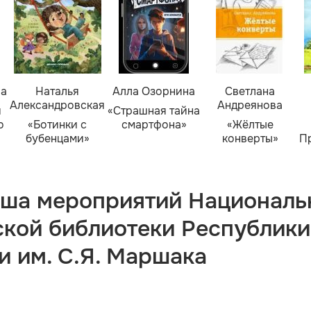
ва
Наталья
Алла Озорнина
Светлана
Александровская
Андреянова
я
«Страшная тайна
о
«Ботинки с
смартфона»
«Жёлтые
бубенцами»
конверты»
П
ша мероприятий Националь
ской библиотеки Республики
и им. С.Я. Маршака