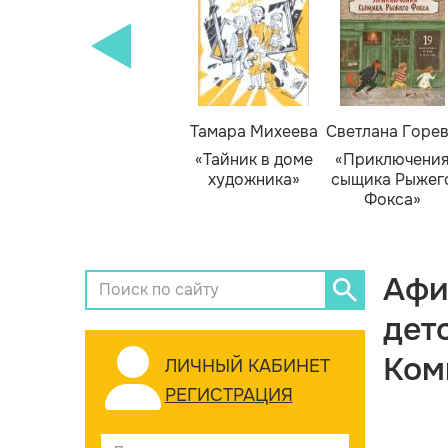
Тамара Михеева
Светлана Горе
«Тайник в доме
«Приключени
художника»
сыщика Рыжег
Фокса»
Афи
дет
Ком
ЛИЧНЫЙ КАБИНЕТ
РЕГИСТРАЦИЯ