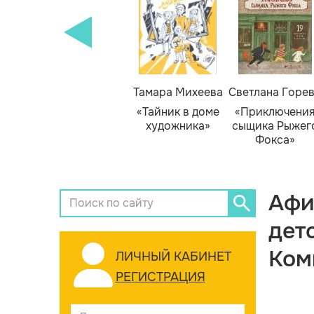
Тамара Михеева
Светлана Горе
«Тайник в доме
«Приключени
художника»
сыщика Рыжег
Фокса»
Афи
дет
Ком
ЛИЧНЫЙ КАБИНЕТ
РЕГИСТРАЦИЯ