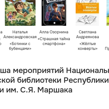
ва
Наталья
Алла Озорнина
Светлана
Александровская
Андреянова
я
«Страшная тайна
о
«Ботинки с
смартфона»
«Жёлтые
бубенцами»
конверты»
П
ша мероприятий Националь
ской библиотеки Республики
и им. С.Я. Маршака