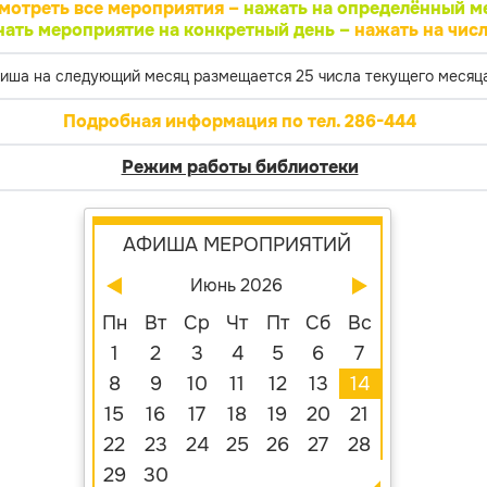
мотреть все мероприятия –
нажать на определённый м
нать мероприятие на конкретный день –
нажать на числ
иша на следующий месяц размещается 25 числа текущего месяца
Подробная информация по тел. 286-444
Режим работы библиотеки
АФИША МЕРОПРИЯТИЙ
Июнь 2026
Пн
Вт
Ср
Чт
Пт
Сб
Вс
1
2
3
4
5
6
7
8
9
10
11
12
13
14
15
16
17
18
19
20
21
22
23
24
25
26
27
28
29
30