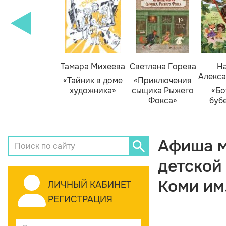
Тамара Михеева
Светлана Горева
На
Алекса
«Тайник в доме
«Приключения
художника»
сыщика Рыжего
«Бо
Фокса»
буб
Афиша м
детской
Коми им
ЛИЧНЫЙ КАБИНЕТ
РЕГИСТРАЦИЯ