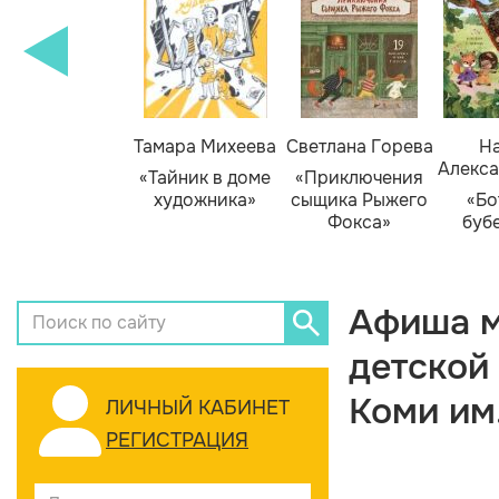
Тамара Михеева
Светлана Горева
На
Алекса
«Тайник в доме
«Приключения
художника»
сыщика Рыжего
«Бо
Фокса»
буб
Афиша м
детской
Коми им
ЛИЧНЫЙ КАБИНЕТ
РЕГИСТРАЦИЯ