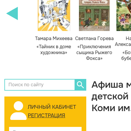
Тамара Михеева
Светлана Горева
На
Алекса
«Тайник в доме
«Приключения
художника»
сыщика Рыжего
«Бо
Фокса»
буб
Афиша м
детской
Коми им
ЛИЧНЫЙ КАБИНЕТ
РЕГИСТРАЦИЯ