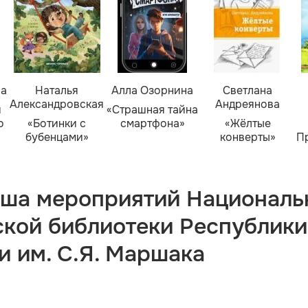
ва
Наталья
Алла Озорнина
Светлана
Александровская
Андреянова
я
«Страшная тайна
о
«Ботинки с
смартфона»
«Жёлтые
бубенцами»
конверты»
П
ша мероприятий Националь
ской библиотеки Республики
и им. С.Я. Маршака