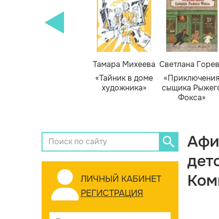
Тамара Михеева
Светлана Горе
«Тайник в доме
«Приключени
художника»
сыщика Рыжег
Фокса»
Афи
дет
Ком
ЛИЧНЫЙ КАБИНЕТ
РЕГИСТРАЦИЯ