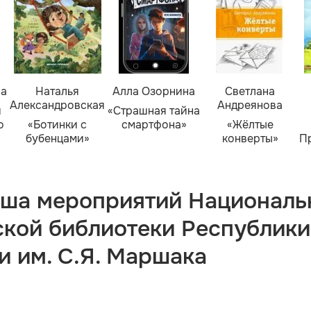
ва
Наталья
Алла Озорнина
Светлана
Александровская
Андреянова
я
«Страшная тайна
о
«Ботинки с
смартфона»
«Жёлтые
бубенцами»
конверты»
П
ша мероприятий Националь
ской библиотеки Республики
и им. С.Я. Маршака