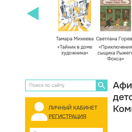
Тамара Михеева
Светлана Горе
«Тайник в доме
«Приключени
художника»
сыщика Рыжег
Фокса»
Афи
дет
Ком
ЛИЧНЫЙ КАБИНЕТ
РЕГИСТРАЦИЯ