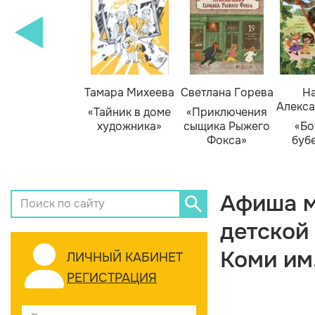
Тамара Михеева
Светлана Горева
На
Алекса
«Тайник в доме
«Приключения
художника»
сыщика Рыжего
«Бо
Фокса»
буб
Афиша м
детской
Коми им
ЛИЧНЫЙ КАБИНЕТ
РЕГИСТРАЦИЯ