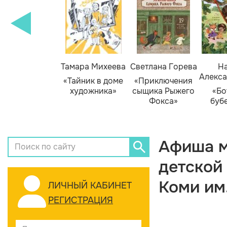
Тамара Михеева
Светлана Горева
На
Алекса
«Тайник в доме
«Приключения
художника»
сыщика Рыжего
«Бо
Фокса»
буб
Афиша м
детской
Коми им
ЛИЧНЫЙ КАБИНЕТ
РЕГИСТРАЦИЯ