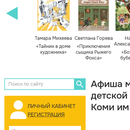
Тамара Михеева
Светлана Горева
На
Алекса
«Тайник в доме
«Приключения
художника»
сыщика Рыжего
«Бо
Фокса»
буб
Афиша м
детской
Коми им
ЛИЧНЫЙ КАБИНЕТ
РЕГИСТРАЦИЯ