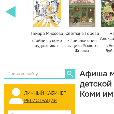
Тамара Михеева
Светлана Горева
На
Алекса
«Тайник в доме
«Приключения
художника»
сыщика Рыжего
«Бо
Фокса»
буб
Афиша м
детской
Коми им
ЛИЧНЫЙ КАБИНЕТ
РЕГИСТРАЦИЯ